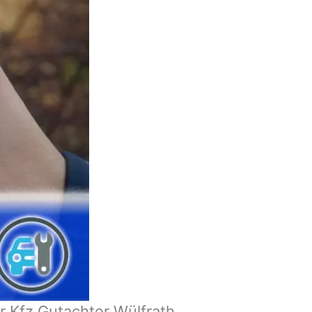
 Kfz Gutachter Wülfrath