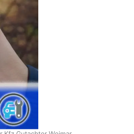
r Kfz Gutachter Weimar