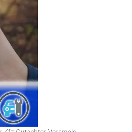
r Kfz Gutachter Versmold