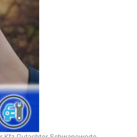
der Kfz Gutachter Schwanewede