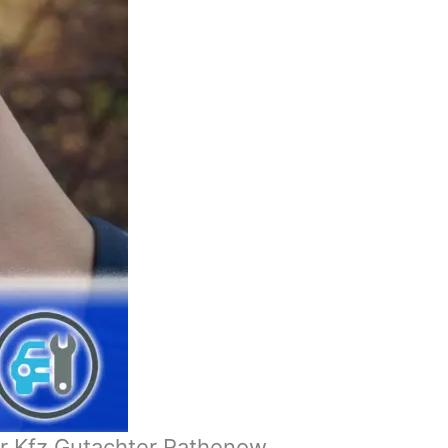
er Kfz Gutachter Rathenow