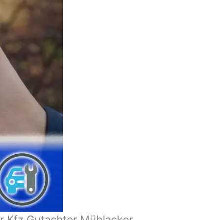
r Kfz Gutachter Mühlacker