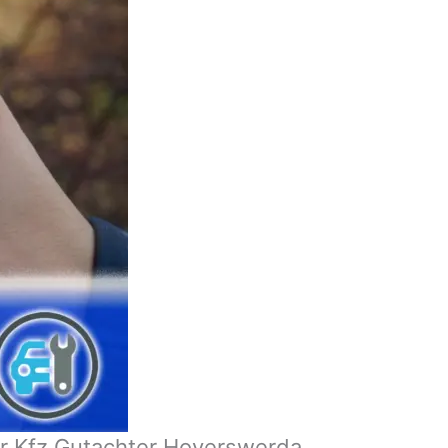
er Kfz Gutachter Hoyerswerda