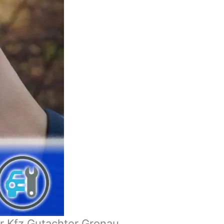
r Kfz Gutachter Gronau