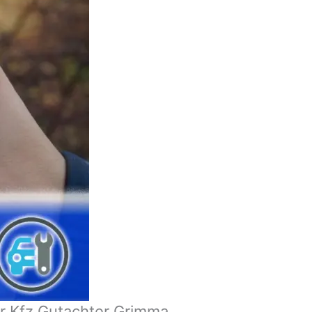
r Kfz Gutachter Grimma