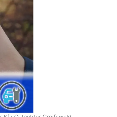
r Kfz Gutachter Greifswald