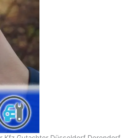
r Kfz Gutachter Düsseldorf Derendorf